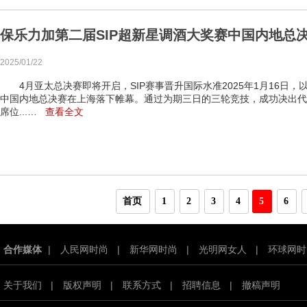
保乐力加第二届SIP超新星调酒大奖赛中国内地总
2025/01/22
4月亚太总决赛即将开启，SIP赛事晋升国际水准2025年1月16日，以
中国内地总决赛在上海落下帷幕。通过为期三日的三轮竞技，成功决出代
席位...…
查看全文
首页
1
2
3
4
5
6
合作媒体
|
人民网时尚
|
新华网时尚
|
光明网女人
|
环球网时
关于我们
|
版权声明
|
联系方式
|
招聘信息
|
撤稿声明